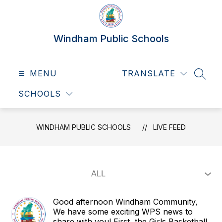
Skip
to
content
Windham Public Schools
MENU
TRANSLATE
SEAR
SCHOOLS
WINDHAM PUBLIC SCHOOLS
LIVE FEED
Good afternoon Windham Community,
We have some exciting WPS news to
share with you! First, the Girls Basketball