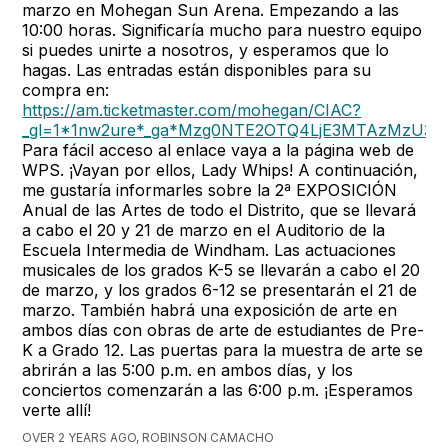
marzo en Mohegan Sun Arena. Empezando a las
10:00 horas. Significaría mucho para nuestro equipo
si puedes unirte a nosotros, y esperamos que lo
hagas. Las entradas están disponibles para su
compra en:
https://am.ticketmaster.com/mohegan/CIAC?
_gl=1*1nw2ure*_ga*Mzg0NTE2OTQ4LjE3MTAzMzU
Para fácil acceso al enlace vaya a la página web de
WPS. ¡Vayan por ellos, Lady Whips! A continuación,
me gustaría informarles sobre la 2ª EXPOSICIÓN
Anual de las Artes de todo el Distrito, que se llevará
a cabo el 20 y 21 de marzo en el Auditorio de la
Escuela Intermedia de Windham. Las actuaciones
musicales de los grados K-5 se llevarán a cabo el 20
de marzo, y los grados 6-12 se presentarán el 21 de
marzo. También habrá una exposición de arte en
ambos días con obras de arte de estudiantes de Pre-
K a Grado 12. Las puertas para la muestra de arte se
abrirán a las 5:00 p.m. en ambos días, y los
conciertos comenzarán a las 6:00 p.m. ¡Esperamos
verte allí!
OVER 2 YEARS AGO, ROBINSON CAMACHO