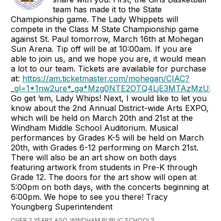
team has made it to the State
Championship game. The Lady Whippets will
compete in the Class M State Championship game
against St. Paul tomorrow, March 16th at Mohegan
Sun Arena. Tip off will be at 10:00am. If you are
able to join us, and we hope you are, it would mean
a lot to our team. Tickets are available for purchase
at:
https://am.ticketmaster.com/mohegan/CIAC?
_gl=1*1nw2ure*_ga*Mzg0NTE2OTQ4LjE3MTAzMzU
Go get ‘em, Lady Whips! Next, I would like to let you
know about the 2nd Annual District-wide Arts EXPO,
which will be held on March 20th and 21st at the
Windham Middle School Auditorium. Musical
performances by Grades K-5 will be held on March
20th, with Grades 6-12 performing on March 21st.
There will also be an art show on both days
featuring artwork from students in Pre-K through
Grade 12. The doors for the art show will open at
5:00pm on both days, with the concerts beginning at
6:00pm. We hope to see you there! Tracy
Youngberg Superintendent
OVER 2 YEARS AGO, WINDHAM PUBLIC SCHOOLS